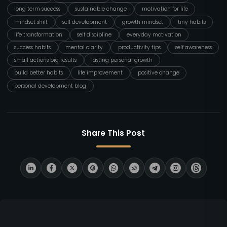
long term success
sustainable change
motivation for life
mindset shift
self development
growth mindset
tiny habits
life transformation
self discipline
everyday motivation
success habits
mental clarity
productivity tips
self awareness
small actions big results
lasting personal growth
build better habits
life improvement
positive change
personal development blog
Share This Post