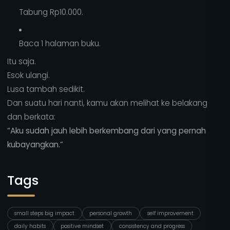
Tabung Rp10.000.
Baca 1 halaman buku.
Itu saja.
Esok ulangi.
Lusa tambah sedikit.
Dan suatu hari nanti, kamu akan melihat ke belakang
dan berkata:
“Aku sudah jauh lebih berkembang dari yang pernah
kubayangkan.”
Tags
small steps big impact
personal growth
self improvement
daily habits
positive mindset
consistency and progress